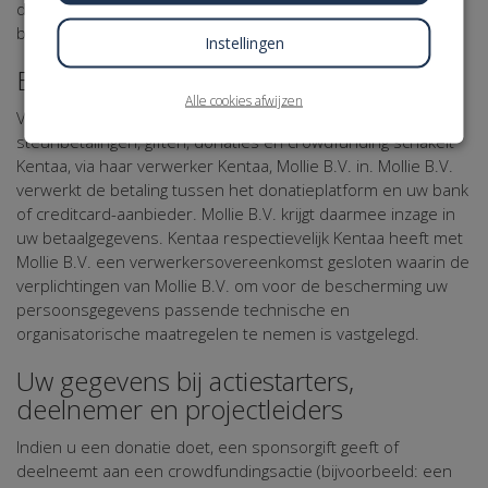
de in dit Privacy Statement genoemde doeleinden te
bereiken.
Instellingen
Betaling
Alle cookies afwijzen
Voor het uitvoeren en verwerken van sponsoring,
steunbetalingen, giften, donaties en crowdfunding schakelt
Kentaa, via haar verwerker Kentaa, Mollie B.V. in. Mollie B.V.
verwerkt de betaling tussen het donatieplatform en uw bank
of creditcard-aanbieder. Mollie B.V. krijgt daarmee inzage in
uw betaalgegevens. Kentaa respectievelijk Kentaa heeft met
Mollie B.V. een verwerkersovereenkomst gesloten waarin de
verplichtingen van Mollie B.V. om voor de bescherming uw
persoonsgegevens passende technische en
organisatorische maatregelen te nemen is vastgelegd.
Uw gegevens bij actiestarters,
deelnemer en projectleiders
Indien u een donatie doet, een sponsorgift geeft of
deelneemt aan een crowdfundingsactie (bijvoorbeeld: een