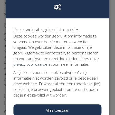
toestemming van een ouder of verzorger zijn afgegeven.
Indien die toestemming ontbreekt, zal Kentaa niet overgaan
tot verwerking van de persoonsgegevens.
Beveiliging van uw Persoonsgegevens
Deze website gebruikt cookies
Voor de bescherming van uw persoonsgegevens heeft
Deze cookies worden gebruikt om informatie te
Kentaa passende fysieke, technische en organisatorische
verzamelen over hoe je met onze website
maatregelen getroffen. Via haar verwerker Kentaa maakt
omgaat. We gebruiken deze informatie om je
Kentaa gebruik van een beveiligde server die uitsluitend
gebruiksgemak te verbeteren, te personaliseren
toegankelijk is voor personen die daartoe bevoegd zijn.
en voor analyse- en meetdoeleinden. Lees onze
Eventuele gegevens die u op online formulieren invult
privacy voorwaarden
voor meer informatie.
worden encrypted verzonden. Gegevens van deelnemers,
Als je kiest voor 'alle cookies afwijzen' zal je
actiestarters, sponsors, donateurs, relaties, vrijwilligers,
informatie niet worden gevolgd bij je bezoek aan
vrienden en andere belangstellenden worden in beveiligde
deze website. Er wordt alleen een (noodzakelijke)
systemen opgeslagen.
cookie in je browser geplaatst om te onthouden
Bewaartermijn van uw
dat je niet gevolgd wilt worden.
Persoonsgegevens
Alles toestaan
Wij bewaren uw gegevens niet langer dan noodzakelijk is om