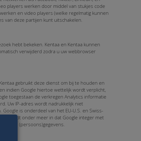
eo players werken door middel van stukjes code
etwerken en video players (welke regelmatig kunnen
s van deze partijen kunt uitschakelen.
bezoek hebt bekeken. Kentaa en Kentaa kunnen
omatisch verwijderd zodra u uw webbrowser
. Kentaa gebruikt deze dienst om bij te houden en
 indien Google hiertoe wettelijk wordt verplicht,
gle toegestaan de verkregen Analytics informatie
d. Uw IP-adres wordt nadrukkelijk niet
 Google is onderdeel van het EU-U.S. en Swiss-
 Dit houdt onder meer in dat Google integer met
king van (persoons)gegevens.