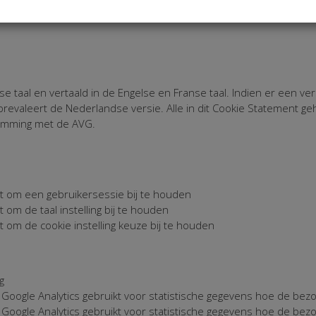
ver cookies vinden:
e taal en vertaald in de Engelse en Franse taal. Indien er een vers
revaleert de Nederlandse versie. Alle in dit Cookie Statement 
temming met de AVG.
t om een gebruikersessie bij te houden
 om de taal instelling bij te houden
t om de cookie instelling keuze bij te houden
g
Google Analytics gebruikt voor statistische gegevens hoe de bez
Google Analytics gebruikt voor statistische gegevens hoe de bez