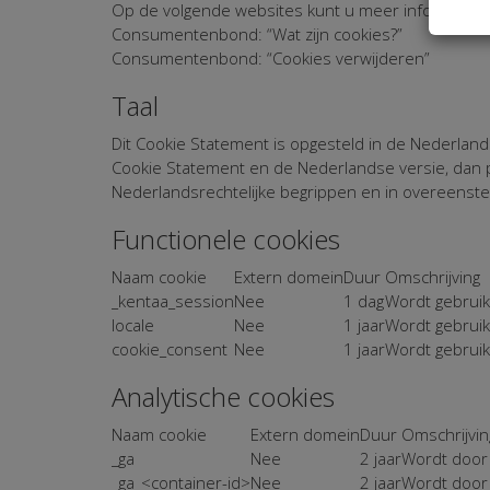
Op de volgende websites kunt u meer informatie o
Consumentenbond: “Wat zijn cookies?”
Consumentenbond: “Cookies verwijderen”
Taal
Dit Cookie Statement is opgesteld in de Nederlands
Cookie Statement en de Nederlandse versie, dan p
Nederlandsrechtelijke begrippen en in overeens
Functionele cookies
Naam cookie
Extern domein
Duur
Omschrijving
_kentaa_session
Nee
1 dag
Wordt gebruik
locale
Nee
1 jaar
Wordt gebruikt
cookie_consent
Nee
1 jaar
Wordt gebruik
Analytische cookies
Naam cookie
Extern domein
Duur
Omschrijvin
_ga
Nee
2 jaar
Wordt door 
_ga_<container-id>
Nee
2 jaar
Wordt door 