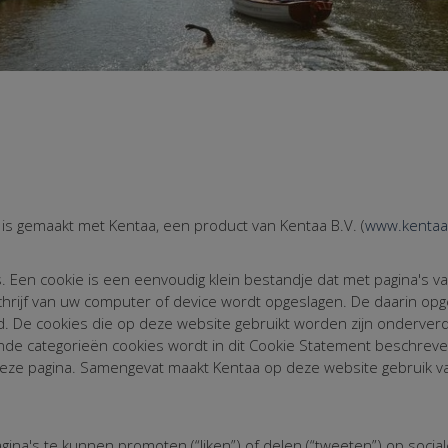
is gemaakt met Kentaa, een product van Kentaa B.V. (
www.kentaa
 Een cookie is een eenvoudig klein bestandje dat met pagina's va
ijf van uw computer of device wordt opgeslagen. De daarin opge
 De cookies die op deze website gebruikt worden zijn onderverde
ende categorieën cookies wordt in dit Cookie Statement beschreve
 deze pagina. Samengevat maakt Kentaa op deze website gebruik v
's te kunnen promoten (“liken”) of delen (“tweeten”) op sociale