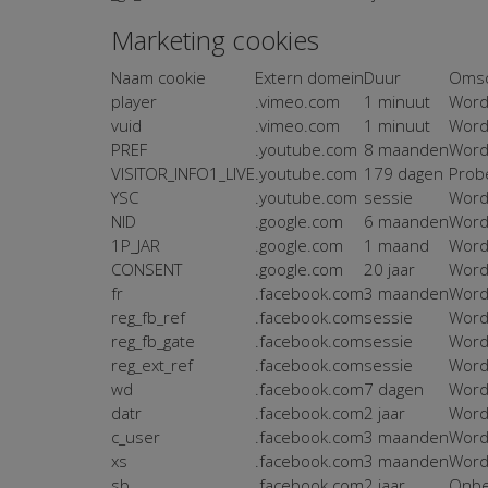
Marketing cookies
Naam cookie
Extern domein
Duur
Omsc
player
.vimeo.com
1 minuut
Wordt
vuid
.vimeo.com
1 minuut
Wordt
PREF
.youtube.com
8 maanden
Wordt
VISITOR_INFO1_LIVE
.youtube.com
179 dagen
Prob
YSC
.youtube.com
sessie
Wordt
NID
.google.com
6 maanden
Wordt
1P_JAR
.google.com
1 maand
Wordt
CONSENT
.google.com
20 jaar
Wordt
fr
.facebook.com
3 maanden
Wordt
reg_fb_ref
.facebook.com
sessie
Wordt
reg_fb_gate
.facebook.com
sessie
Word
reg_ext_ref
.facebook.com
sessie
Wordt
wd
.facebook.com
7 dagen
Wordt
datr
.facebook.com
2 jaar
Wordt
c_user
.facebook.com
3 maanden
Wordt
xs
.facebook.com
3 maanden
Wordt
sb
.facebook.com
2 jaar
Onb