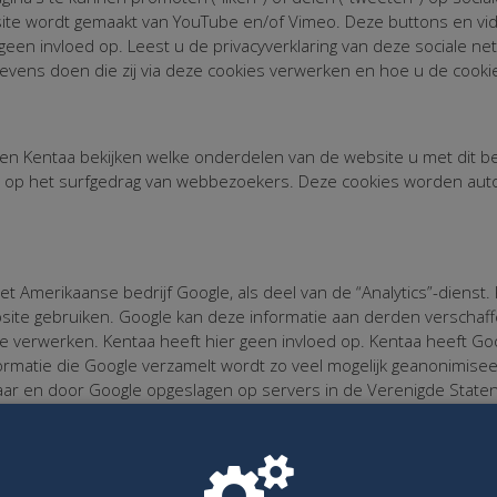
ite wordt gemaakt van YouTube en/of Vimeo. Deze buttons en vid
geen invloed op. Leest u de privacyverklaring van deze sociale n
gevens doen die zij via deze cookies verwerken en hoe u de cookie
en Kentaa bekijken welke onderdelen van de website u met dit 
n op het surfgedrag van webbezoekers. Deze cookies worden aut
t Amerikaanse bedrijf Google, als deel van de “Analytics”-dienst
ite gebruiken. Google kan deze informatie aan derden verschaffen
 verwerken. Kentaa heeft hier geen invloed op. Kentaa heeft Goo
rmatie die Google verzamelt wordt zo veel mogelijk geanonimiseer
r en door Google opgeslagen op servers in de Verenigde Staten.
e Privacy Shield Principles van het U.S. Department of Commerce.
van een passend en adequaat beschermingsniveau voor de verwer