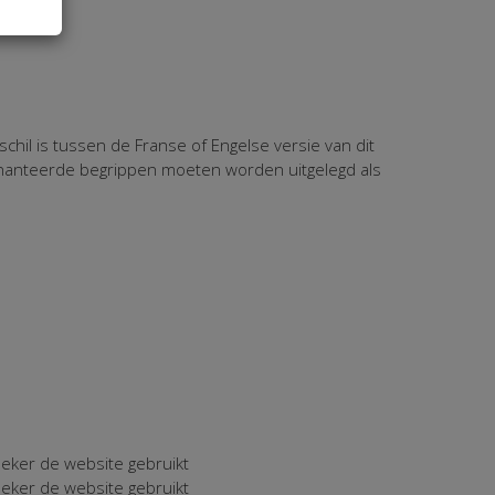
chil is tussen de Franse of Engelse versie van dit
gehanteerde begrippen moeten worden uitgelegd als
oeker de website gebruikt
oeker de website gebruikt