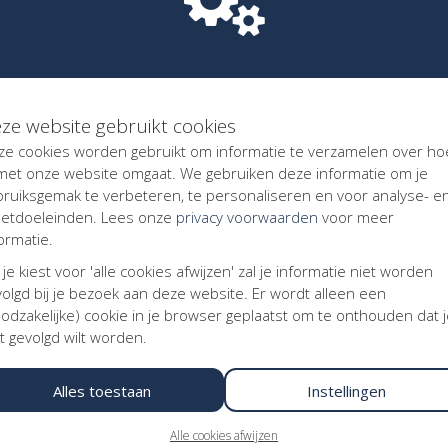
geting. Kentaa gebruikt deze techniek om het internetaanbod voor
ebben getoond in campagnes of producten van Kentaa op andere we
personaliseerde advertenties voor u interessanter is dan adverten
 partners gebeurt met behulp van cookies en een analyse van ee
ze website gebruikt cookies
ze cookies worden gebruikt om informatie te verzamelen over ho
verwijdering van uw persoonsgegevens. Tevens kunt u bezwaar ma
 met onze website omgaat. We gebruiken deze informatie om je
agen om uw gegevens in machineleesbare vorm aan u aan te leveren
bruiksgemak te verbeteren, te personaliseren en voor analyse- e
trekking tot de verwerking van uw persoonsgegevens ons
Privacy
etdoeleinden. Lees onze
privacy voorwaarden
voor meer
evens die wij naar aanleiding van het verzoek tot identificatie o
ormatie.
nt. Wanneer het gaat om inzage in persoonsgegevens gekoppeld a
 je kiest voor 'alle cookies afwijzen' zal je informatie niet worden
den in de instellingen van uw browser. Verzoeken kunt u richte
olgd bij je bezoek aan deze website. Er wordt alleen een
odzakelijke) cookie in je browser geplaatst om te onthouden dat 
p deze website
t gevolgd wilt worden.
deze website aan of uitschakelen via de zgn. 'cookiebar' onderaan
utton onderaan deze pagina om uw cookie-instellingen voor deze 
Alles toestaan
Instellingen
Alle cookies afwijzen