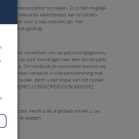
 u nog interessanter te maken. Zo is het mogelijk
bsites relevante advertenties aan te bieden.
ties die voor u niet relevant zijn. Het
rder gebruiksgedrag.
e
ken tegen het verwerken van uw persoonsgegevens,
 zodat u ze kunt overdragen aan een derde partij.
n
 Statement
. Om misbruik te voorkomen kunnen wij
ntvangen, worden verwerkt in overeenstemming met
an een cookie, dient u een kopie van het cookie
n aan [E-MAILADRES CONTACTPERSOON WEBSITE].
je
 de website. Heeft u dit al gedaan en wilt u uw
website te wijzigen.