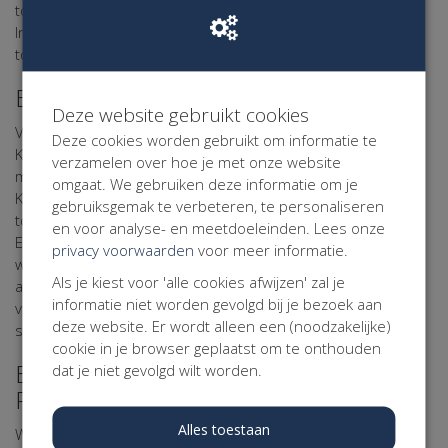
toestemming van een ouder of verzorger zijn afgegeven.
Indien die toestemming ontbreekt, zal Kentaa niet overgaan
tot verwerking van de persoonsgegevens.
Beveiliging van uw Persoonsgegevens
Deze website gebruikt cookies
Voor de bescherming van uw persoonsgegevens heeft
Deze cookies worden gebruikt om informatie te
Kentaa passende fysieke, technische en organisatorische
verzamelen over hoe je met onze website
maatregelen getroffen. Via haar verwerker Kentaa maakt
omgaat. We gebruiken deze informatie om je
Kentaa gebruik van een beveiligde server die uitsluitend
gebruiksgemak te verbeteren, te personaliseren
toegankelijk is voor personen die daartoe bevoegd zijn.
en voor analyse- en meetdoeleinden. Lees onze
Eventuele gegevens die u op online formulieren invult
privacy voorwaarden
voor meer informatie.
worden encrypted verzonden. Gegevens van deelnemers,
Als je kiest voor 'alle cookies afwijzen' zal je
actiestarters, sponsors, donateurs, relaties, vrijwilligers,
informatie niet worden gevolgd bij je bezoek aan
vrienden en andere belangstellenden worden in beveiligde
deze website. Er wordt alleen een (noodzakelijke)
systemen opgeslagen.
cookie in je browser geplaatst om te onthouden
Bewaartermijn van uw
dat je niet gevolgd wilt worden.
Persoonsgegevens
Alles toestaan
Wij bewaren uw gegevens niet langer dan noodzakelijk is om