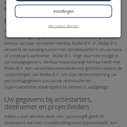
de in dit Privacy Statement genoemde doeleinden te
bereiken.
Instellingen
Betaling
Alle cookies afwijzen
Voor het uitvoeren en verwerken van sponsoring,
steunbetalingen, giften, donaties en crowdfunding schakelt
Kentaa, via haar verwerker Kentaa, Mollie B.V. in. Mollie B.V.
verwerkt de betaling tussen het donatieplatform en uw bank
of creditcard-aanbieder. Mollie B.V. krijgt daarmee inzage in
uw betaalgegevens. Kentaa respectievelijk Kentaa heeft met
Mollie B.V. een verwerkersovereenkomst gesloten waarin de
verplichtingen van Mollie B.V. om voor de bescherming uw
persoonsgegevens passende technische en
organisatorische maatregelen te nemen is vastgelegd.
Uw gegevens bij actiestarters,
deelnemer en projectleiders
Indien u een donatie doet, een sponsorgift geeft of
deelneemt aan een crowdfundingsactie (bijvoorbeeld: een