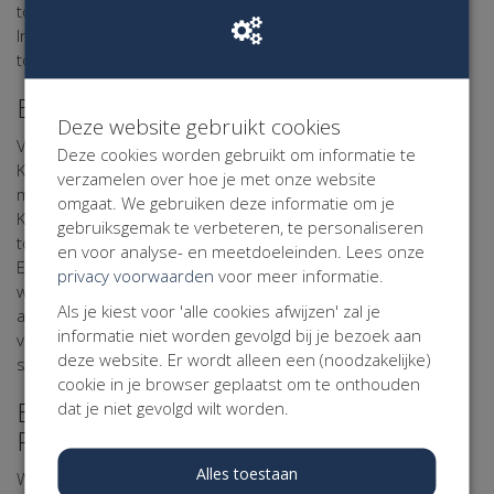
toestemming van een ouder of verzorger zijn afgegeven.
Indien die toestemming ontbreekt, zal Kentaa niet overgaan
tot verwerking van de persoonsgegevens.
Beveiliging van uw Persoonsgegevens
Deze website gebruikt cookies
Voor de bescherming van uw persoonsgegevens heeft
Deze cookies worden gebruikt om informatie te
Kentaa passende fysieke, technische en organisatorische
verzamelen over hoe je met onze website
maatregelen getroffen. Via haar verwerker Kentaa maakt
omgaat. We gebruiken deze informatie om je
Kentaa gebruik van een beveiligde server die uitsluitend
gebruiksgemak te verbeteren, te personaliseren
toegankelijk is voor personen die daartoe bevoegd zijn.
en voor analyse- en meetdoeleinden. Lees onze
Eventuele gegevens die u op online formulieren invult
privacy voorwaarden
voor meer informatie.
worden encrypted verzonden. Gegevens van deelnemers,
Als je kiest voor 'alle cookies afwijzen' zal je
actiestarters, sponsors, donateurs, relaties, vrijwilligers,
informatie niet worden gevolgd bij je bezoek aan
vrienden en andere belangstellenden worden in beveiligde
deze website. Er wordt alleen een (noodzakelijke)
systemen opgeslagen.
cookie in je browser geplaatst om te onthouden
Bewaartermijn van uw
dat je niet gevolgd wilt worden.
Persoonsgegevens
Alles toestaan
Wij bewaren uw gegevens niet langer dan noodzakelijk is om