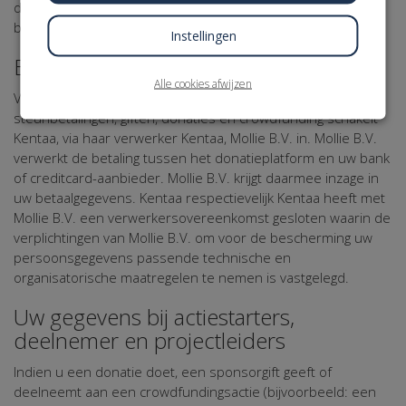
de in dit Privacy Statement genoemde doeleinden te
bereiken.
Instellingen
Betaling
Alle cookies afwijzen
Voor het uitvoeren en verwerken van sponsoring,
steunbetalingen, giften, donaties en crowdfunding schakelt
Kentaa, via haar verwerker Kentaa, Mollie B.V. in. Mollie B.V.
verwerkt de betaling tussen het donatieplatform en uw bank
of creditcard-aanbieder. Mollie B.V. krijgt daarmee inzage in
uw betaalgegevens. Kentaa respectievelijk Kentaa heeft met
Mollie B.V. een verwerkersovereenkomst gesloten waarin de
verplichtingen van Mollie B.V. om voor de bescherming uw
persoonsgegevens passende technische en
organisatorische maatregelen te nemen is vastgelegd.
Uw gegevens bij actiestarters,
deelnemer en projectleiders
Indien u een donatie doet, een sponsorgift geeft of
deelneemt aan een crowdfundingsactie (bijvoorbeeld: een