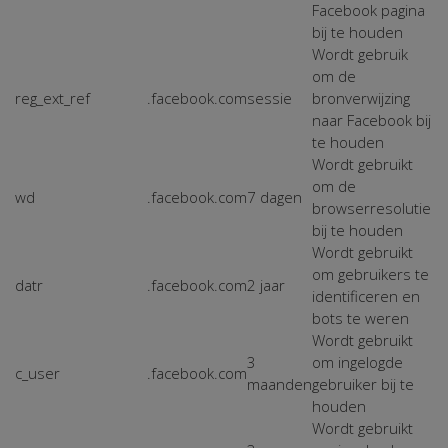
Facebook pagina
bij te houden
Wordt gebruik
om de
reg_ext_ref
.facebook.com
sessie
bronverwijzing
naar Facebook bij
te houden
Wordt gebruikt
om de
wd
.facebook.com
7 dagen
browserresolutie
bij te houden
Wordt gebruikt
om gebruikers te
datr
.facebook.com
2 jaar
identificeren en
bots te weren
Wordt gebruikt
3
om ingelogde
c_user
.facebook.com
maanden
gebruiker bij te
houden
Wordt gebruikt