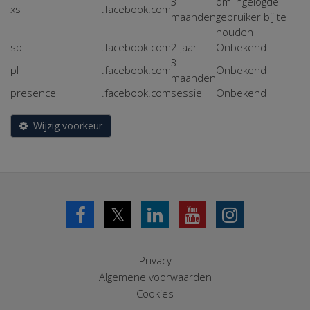
3
om ingelogde
xs
.facebook.com
maanden
gebruiker bij te
houden
sb
.facebook.com
2 jaar
Onbekend
3
pl
.facebook.com
Onbekend
maanden
presence
.facebook.com
sessie
Onbekend
Wijzig voorkeur
𝕏
Privacy
Algemene voorwaarden
Cookies