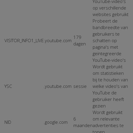
YouTube-video's
op verschillende
websites gebruikt
Probeert de
bandbreedte van
gebruikers te
179
VISITOR_INFO1_LIVE
.youtube.com
schatten op
dagen
pagina's met
geïntegreerde
YouTube-video's
Wordt gebruikt
om statistieken
bij te houden van
YSC
.youtube.com
sessie
welke video's van
YouTube de
gebruiker heeft
gezien
Wordt gebruikt
6
om relevante
NID
.google.com
maanden
advertenties te
tonen