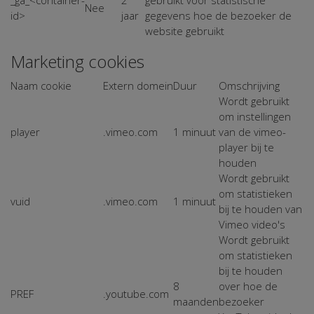
Nee
id>
jaar
gegevens hoe de bezoeker de
website gebruikt
Marketing cookies
Naam cookie
Extern domein
Duur
Omschrijving
Wordt gebruikt
om instellingen
player
.vimeo.com
1 minuut
van de vimeo-
player bij te
houden
Wordt gebruikt
om statistieken
vuid
.vimeo.com
1 minuut
bij te houden van
Vimeo video's
Wordt gebruikt
om statistieken
bij te houden
8
over hoe de
PREF
.youtube.com
maanden
bezoeker