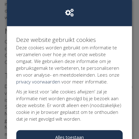
instellingen wijzigen? Klik dan
hier
of op de button onderaan
deze pagina om uw cookie-instellingen voor deze website te
wijzigen.
Meer informatie over cookies?
Deze website gebruikt cookies
Op de volgende websites kunt u meer informatie over
Deze cookies worden gebruikt om informatie te
cookies vinden:
verzamelen over hoe je met onze website
Consumentenbond: “Wat zijn cookies?”
omgaat. We gebruiken deze informatie om je
Consumentenbond: “Cookies verwijderen”
gebruiksgemak te verbeteren, te personaliseren
Taal
en voor analyse- en meetdoeleinden. Lees onze
privacy voorwaarden
voor meer informatie.
Dit Cookie Statement is opgesteld in de Nederlandse taal en
Als je kiest voor 'alle cookies afwijzen' zal je
vertaald in de Engelse en Franse taal. Indien er een verschil
informatie niet worden gevolgd bij je bezoek aan
is tussen de Franse of Engelse versie van dit Cookie
deze website. Er wordt alleen een (noodzakelijke)
Statement en de Nederlandse versie, dan prevaleert de
cookie in je browser geplaatst om te onthouden
Nederlandse versie. Alle in dit Cookie Statement
dat je niet gevolgd wilt worden.
gehanteerde begrippen moeten worden uitgelegd als
Nederlandsrechtelijke begrippen en in overeenstemming
met de AVG.
Alles toestaan