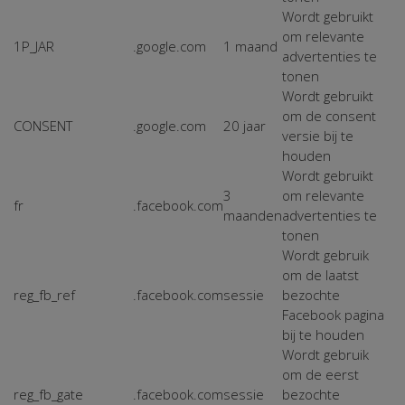
Wordt gebruikt
om relevante
1P_JAR
.google.com
1 maand
advertenties te
tonen
Wordt gebruikt
om de consent
CONSENT
.google.com
20 jaar
versie bij te
houden
Wordt gebruikt
3
om relevante
fr
.facebook.com
maanden
advertenties te
tonen
Wordt gebruik
om de laatst
reg_fb_ref
.facebook.com
sessie
bezochte
Facebook pagina
bij te houden
Wordt gebruik
om de eerst
reg_fb_gate
.facebook.com
sessie
bezochte