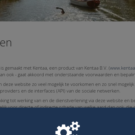
den
is gemaakt met Kentaa, een product van Kentaa B.V. (
www.kentaa
dan ook - gaat akkoord met onderstaande voorwaarden en bepali
deze website zo veel mogelijk te voorkomen en zo snel mogelijk 
providers en de interfaces (API) van de sociale netwerken.
ing tot werking van en de dienstverlening via deze website en beh
elijk voor directe of indirecte schade van welke aard dan ook, die 
hadiging of verlies van gegevens, schade aan apparatuur of prog