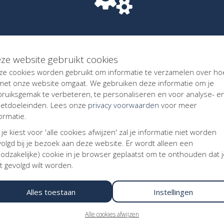
 op teksten, foto's, illustraties, kaarten, overig grafisch materia
n/of enige andere intellectuele eigendomsrechten van het voor
 of recht gebruik maakt. Indien foto's, illustraties en dergelijke do
ation, dan staat de actiestarter, deelnemer of projectleider in
, deelnemer of projectleider vrijwaart Kentaa tegen aanspraken v
ze website gebruikt cookies
ze cookies worden gebruikt om informatie te verzamelen over ho
 met onze website omgaat. We gebruiken deze informatie om je
fwikkeling van transacties via deze website. Over transacties wor
bruiksgemak te verbeteren, te personaliseren en voor analyse- e
 voor de dienstverlening van Mollie B.V.. Bij een donatie kan iem
etdoeleinden. Lees onze
privacy voorwaarden
voor meer
 gedoneerde bedrag en de betaalmethode.
ormatie.
 je kiest voor 'alle cookies afwijzen' zal je informatie niet worden
olgd bij je bezoek aan deze website. Er wordt alleen een
ns (“persoonsgegevens”) in de elektronische correspondentie me
odzakelijke) cookie in je browser geplaatst om te onthouden dat 
 zorgvuldigheid behandelen. Kentaa en Kentaa leven daarbij de b
t gevolgd wilt worden.
 en het Cookie Statement na. Kentaa geldt te allen tijde als 've
 sub f AVG. Kentaa en Kentaa krijgen volledig inzicht in uw gegeven
 is op grond van een wettelijke voorschrift, gerechtelijk vonnis of
Alles toestaan
Instellingen
 profiel of e-mailadres, of een donatie doet, worden uw gegevens 
ering van uw geldinzamelactie, deelname registraties aan evenem
Alle cookies afwijzen