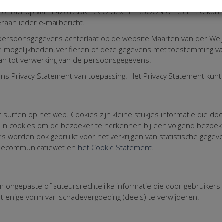
 om uw steun te vragen. Indien u geen informatie van Kentaa we
ontact op via: [E-MAILADRES CONTACTPERSOON WEBSITE]. U kunt z
raan ieder e-mailbericht.
 persoonsgegevens achterlaat op de website Maarten van der Weijd
e mogelijkheden, verifiëren of deze gegevens met toestemming van
aan tot verwerking van de persoonsgegevens.
ons Privacy Statement van toepassing. Het Privacy Statement kun
surfen op het web. Cookies zijn kleine stukjes informatie die 
e in cookies om de bezoeker te herkennen bij een volgend bezoe
s worden ook gebruikt voor het verkrijgen van statistische gegev
Telecommunicatiewet en
het Cookie Statement
.
 ongepaste of auteursrechtelijke informatie die door gebruikers
t enige vorm van schadevergoeding (deels) te verwijderen.