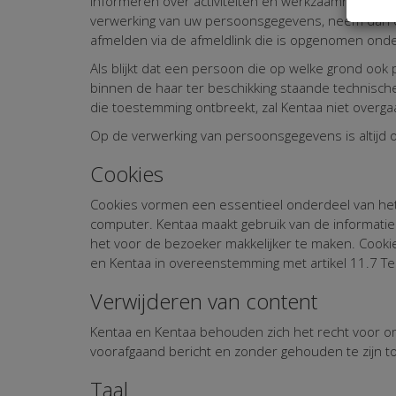
informeren over activiteiten en werkzaamheden of
verwerking van uw persoonsgegevens, neem dan c
afmelden via de afmeldlink die is opgenomen onde
Als blijkt dat een persoon die op welke grond ook
binnen de haar ter beschikking staande technisch
die toestemming ontbreekt, zal Kentaa niet overg
Op de verwerking van persoonsgegevens is altijd 
Cookies
Cookies vormen een essentieel onderdeel van het 
computer. Kentaa maakt gebruik van de informati
het voor de bezoeker makkelijker te maken. Cookie
en Kentaa in overeenstemming met artikel 11.7 
Verwijderen van content
Kentaa en Kentaa behouden zich het recht voor om
voorafgaand bericht en zonder gehouden te zijn to
Taal