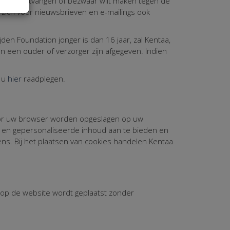
nst te ontvangen of bezwaar wilt maken tegen de
ich voor nieuwsbrieven en e-mailings ook
en Foundation jonger is dan 16 jaar, zal Kentaa,
 een ouder of verzorger zijn afgegeven. Indien
t u
hier
raadplegen.
door uw browser worden opgeslagen op uw
k en gepersonaliseerde inhoud aan te bieden en
ens. Bij het plaatsen van cookies handelen Kentaa
 op de website wordt geplaatst zonder