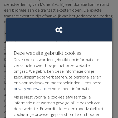
dienstverlening van Mollie B.V.. Bij een donatie kan iemand
een bijdrage aan de transactiekosten doen. De exacte
transactiekosten zijn afhankelijk van het gedoneerde bedrag
en de betaalmethode.
Persoonsgegevens
Alle tot natuurlijke personen herleidbare gegevens
(“persoonsgegevens”) in de elektronische correspondentie
Deze website gebruikt cookies
met de website Maarten van der Weijden Foundation zullen
Deze cookies worden gebruikt om informatie te
Kentaa en Kentaa met de grootst mogelijke zorgvuldigheid
verzamelen over hoe je met onze website
behandelen. Kentaa en Kentaa leven daarbij de bepalingen
omgaat. We gebruiken deze informatie om je
van de Algemene Verordening Gegevensbescherming
gebruiksgemak te verbeteren, te personaliseren
(“AVG”), het Privacy Statement en het Cookie Statement na.
en voor analyse- en meetdoeleinden. Lees onze
Kentaa geldt te allen tijde als 'verwerkingsverantwoordelijke'
privacy voorwaarden
voor meer informatie.
en Kentaa geldt te allen tijde als 'verwerker' in de zin van
artikel 4 sub f AVG. Kentaa en Kentaa krijgen volledig inzicht
Als je kiest voor 'alle cookies afwijzen' zal je
in uw gegevens. Uw gegevens worden niet aan derden
informatie niet worden gevolgd bij je bezoek aan
verstrekt of ter inzage gegeven, tenzij Kentaa daartoe
deze website. Er wordt alleen een (noodzakelijke)
verplicht is op grond van een wettelijke voorschrift,
cookie in je browser geplaatst om te onthouden
gerechtelijk vonnis of ambtelijk bevel. Wanneer u de website