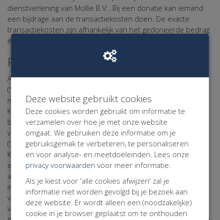
dienstverlening van Mollie B.V.. Bij een donatie kan iemand
een bijdrage aan de transactiekosten doen. De exacte
transactiekosten zijn afhankelijk van het gedoneerde bedrag
en de betaalmethode.
Persoonsgegevens
Alle tot natuurlijke personen herleidbare gegevens
(“persoonsgegevens”) in de elektronische correspondentie
Deze website gebruikt cookies
met de website Maarten van der Weijden Foundation zullen
Deze cookies worden gebruikt om informatie te
Kentaa en Kentaa met de grootst mogelijke zorgvuldigheid
verzamelen over hoe je met onze website
behandelen. Kentaa en Kentaa leven daarbij de bepalingen
omgaat. We gebruiken deze informatie om je
van de Algemene Verordening Gegevensbescherming
gebruiksgemak te verbeteren, te personaliseren
(“AVG”), het Privacy Statement en het Cookie Statement na.
en voor analyse- en meetdoeleinden. Lees onze
Kentaa geldt te allen tijde als 'verwerkingsverantwoordelijke'
privacy voorwaarden
voor meer informatie.
en Kentaa geldt te allen tijde als 'verwerker' in de zin van
artikel 4 sub f AVG. Kentaa en Kentaa krijgen volledig inzicht
Als je kiest voor 'alle cookies afwijzen' zal je
in uw gegevens. Uw gegevens worden niet aan derden
informatie niet worden gevolgd bij je bezoek aan
verstrekt of ter inzage gegeven, tenzij Kentaa daartoe
deze website. Er wordt alleen een (noodzakelijke)
verplicht is op grond van een wettelijke voorschrift,
cookie in je browser geplaatst om te onthouden
gerechtelijk vonnis of ambtelijk bevel. Wanneer u de website