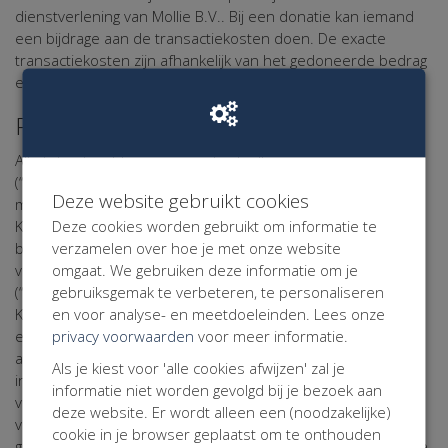
dienstverlening van Mollie B.V.. Bij een donatie kan iemand
een bijdrage aan de transactiekosten doen. De exacte
transactiekosten zijn afhankelijk van het gedoneerde bedrag
en de betaalmethode.
Persoonsgegevens
Alle tot natuurlijke personen herleidbare gegevens
(“persoonsgegevens”) in de elektronische correspondentie
Deze website gebruikt cookies
met de website Maarten van der Weijden Foundation zullen
Deze cookies worden gebruikt om informatie te
Kentaa en Kentaa met de grootst mogelijke zorgvuldigheid
verzamelen over hoe je met onze website
behandelen. Kentaa en Kentaa leven daarbij de bepalingen
omgaat. We gebruiken deze informatie om je
van de Algemene Verordening Gegevensbescherming
gebruiksgemak te verbeteren, te personaliseren
(“AVG”), het Privacy Statement en het Cookie Statement na.
en voor analyse- en meetdoeleinden. Lees onze
Kentaa geldt te allen tijde als 'verwerkingsverantwoordelijke'
privacy voorwaarden
voor meer informatie.
en Kentaa geldt te allen tijde als 'verwerker' in de zin van
artikel 4 sub f AVG. Kentaa en Kentaa krijgen volledig inzicht
Als je kiest voor 'alle cookies afwijzen' zal je
in uw gegevens. Uw gegevens worden niet aan derden
informatie niet worden gevolgd bij je bezoek aan
verstrekt of ter inzage gegeven, tenzij Kentaa daartoe
deze website. Er wordt alleen een (noodzakelijke)
verplicht is op grond van een wettelijke voorschrift,
cookie in je browser geplaatst om te onthouden
gerechtelijk vonnis of ambtelijk bevel. Wanneer u de website