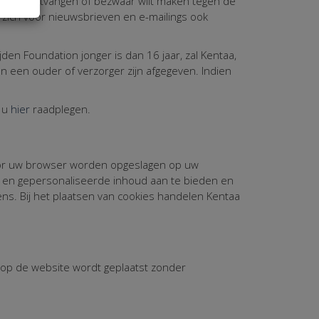
nst te ontvangen of bezwaar wilt maken tegen de
ich voor nieuwsbrieven en e-mailings ook
en Foundation jonger is dan 16 jaar, zal Kentaa,
 een ouder of verzorger zijn afgegeven. Indien
t u
hier
raadplegen.
door uw browser worden opgeslagen op uw
k en gepersonaliseerde inhoud aan te bieden en
ens. Bij het plaatsen van cookies handelen Kentaa
 op de website wordt geplaatst zonder