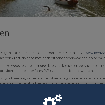
den
is gemaakt met Kentaa, een product van Kentaa B.V. (
www.kentaa
dan ook - gaat akkoord met onderstaande voorwaarden en bepali
deze website zo veel mogelijk te voorkomen en zo snel mogelijk 
providers en de interfaces (API) van de sociale netwerken.
ing tot werking van en de dienstverlening via deze website en beh
elijk voor directe of indirecte schade van welke aard dan ook, die 
hadiging of verlies van gegevens, schade aan apparatuur of prog