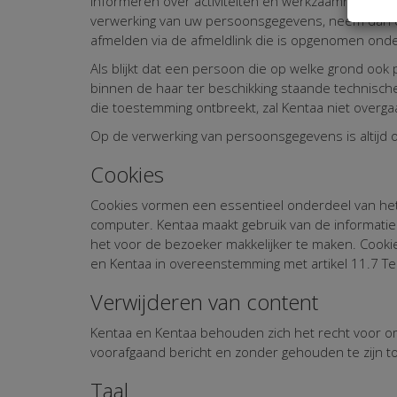
informeren over activiteiten en werkzaamheden of
verwerking van uw persoonsgegevens, neem dan c
afmelden via de afmeldlink die is opgenomen onde
Als blijkt dat een persoon die op welke grond ook
binnen de haar ter beschikking staande technisch
die toestemming ontbreekt, zal Kentaa niet overg
Op de verwerking van persoonsgegevens is altijd 
Cookies
Cookies vormen een essentieel onderdeel van het 
computer. Kentaa maakt gebruik van de informati
het voor de bezoeker makkelijker te maken. Cookie
en Kentaa in overeenstemming met artikel 11.7 
Verwijderen van content
Kentaa en Kentaa behouden zich het recht voor om
voorafgaand bericht en zonder gehouden te zijn to
Taal