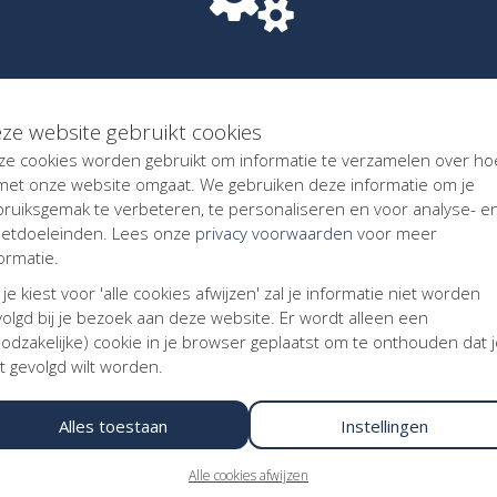
 op teksten, foto's, illustraties, kaarten, overig grafisch materia
n/of enige andere intellectuele eigendomsrechten van het voor
 of recht gebruik maakt. Indien foto's, illustraties en dergelijke do
ation, dan staat de actiestarter, deelnemer of projectleider in
, deelnemer of projectleider vrijwaart Kentaa tegen aanspraken v
ze website gebruikt cookies
ze cookies worden gebruikt om informatie te verzamelen over ho
 met onze website omgaat. We gebruiken deze informatie om je
fwikkeling van transacties via deze website. Over transacties wor
bruiksgemak te verbeteren, te personaliseren en voor analyse- e
 voor de dienstverlening van Mollie B.V.. Bij een donatie kan iem
etdoeleinden. Lees onze
privacy voorwaarden
voor meer
 gedoneerde bedrag en de betaalmethode.
ormatie.
 je kiest voor 'alle cookies afwijzen' zal je informatie niet worden
olgd bij je bezoek aan deze website. Er wordt alleen een
ns (“persoonsgegevens”) in de elektronische correspondentie me
odzakelijke) cookie in je browser geplaatst om te onthouden dat 
 zorgvuldigheid behandelen. Kentaa en Kentaa leven daarbij de b
t gevolgd wilt worden.
 en het Cookie Statement na. Kentaa geldt te allen tijde als 've
 sub f AVG. Kentaa en Kentaa krijgen volledig inzicht in uw gegeven
 is op grond van een wettelijke voorschrift, gerechtelijk vonnis of
Alles toestaan
Instellingen
 profiel of e-mailadres, of een donatie doet, worden uw gegevens 
ering van uw geldinzamelactie, deelname registraties aan evenem
Alle cookies afwijzen