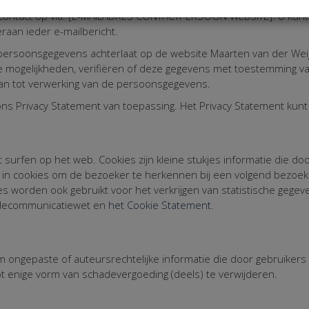
 om uw steun te vragen. Indien u geen informatie van Kentaa we
ontact op via: [E-MAILADRES CONTACTPERSOON WEBSITE]. U kunt z
raan ieder e-mailbericht.
 persoonsgegevens achterlaat op de website Maarten van der Weijd
e mogelijkheden, verifiëren of deze gegevens met toestemming van
aan tot verwerking van de persoonsgegevens.
ons Privacy Statement van toepassing. Het Privacy Statement kun
surfen op het web. Cookies zijn kleine stukjes informatie die 
e in cookies om de bezoeker te herkennen bij een volgend bezoe
s worden ook gebruikt voor het verkrijgen van statistische gegev
Telecommunicatiewet en
het Cookie Statement
.
 ongepaste of auteursrechtelijke informatie die door gebruikers
t enige vorm van schadevergoeding (deels) te verwijderen.